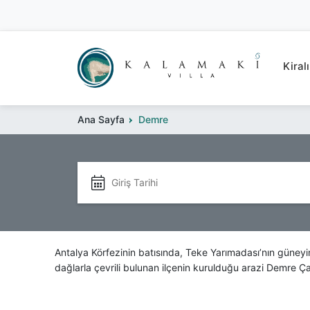
Kiralı
Ana Sayfa
Demre
Antalya Körfezinin batısında, Teke Yarımadası’nın güneyin
dağlarla çevrili bulunan ilçenin kurulduğu arazi Demre Ç
Tarihe Demre isminin Myra’ya ve sonra da Demre’ye dönü