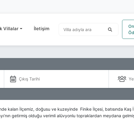
On
k Villalar
İletişim
Öd
Ye
de kalan İlçemiz, doğusu ve kuzeyinde Finike İlçesi, batısında Kaş İlçe
ayı’nın getirmiş olduğu verimli alüvyonlu topraklardan meydana gelmiş
şmüş olabilecek “Myrrh” yer adı ünlü Myra yağının üretildiği mersin