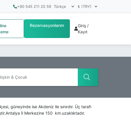
+90 545 211 20 59
Rezervasyonlarım
line
Giriş /
eme
Kayıt
tişkin & Çocuk
si, güneyinde ise Akdeniz ile sınırdır. Üç tarafı
tir.Antalya İl Merkezine 150 km.uzaklıktadır.
 bitkisinden (Commiphora myrrha) gelmektedir.Mersin