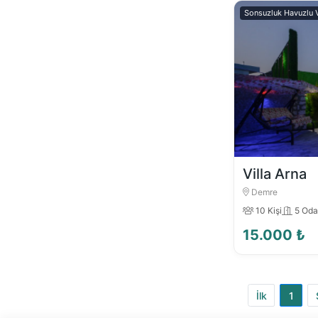
Sonsuzluk Havuzlu V
Villa Arna
Demre
10 Kişi
5 Od
15.000 ₺
İlk
1