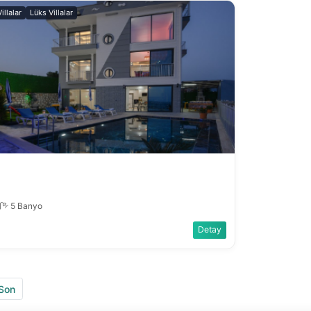
illalar
Lüks Villalar
a
5 Banyo
Detay
Son