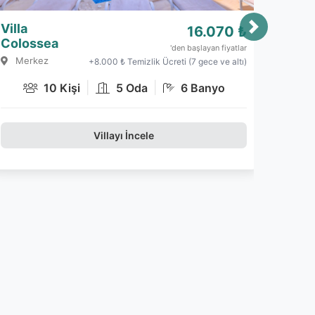
Villa
7.860 ₺
Metehan
'den başlayan fiyatlar
Kalkan
+7.500 ₺ Temizlik Ücreti (6 gece ve altı)
|
|
6 Kişi
3 Oda
3 Banyo
Villayı İncele