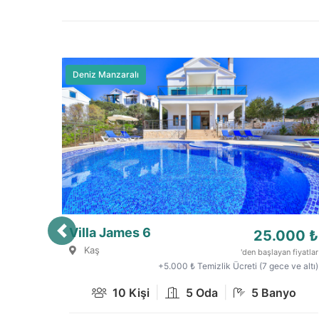
Deniz Manzaralı
Villa Vadi 1
7.857 ₺
Patara
'den başlayan fiyatlar
+2.000 ₺ Temizlik Ücreti (6 gece ve altı)
|
|
2 Kişi
1 Oda
1 Banyo