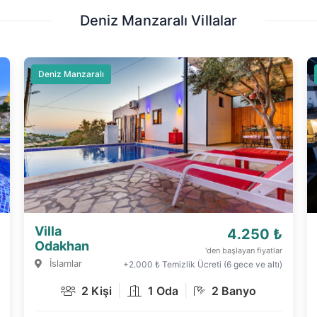
Deniz Manzaralı Villalar
Deniz Manzaralı
Villa Mia
15.000 ₺
Premium
'den başlayan fiyatlar
Patara
+3.000 ₺ Temizlik Ücreti (6 gece ve altı)
|
|
4 Kişi
2 Oda
2 Banyo