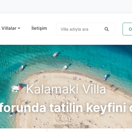
 Villalar
İletişim
O
Kalamaki Villa
orunda tatilin keyfini 