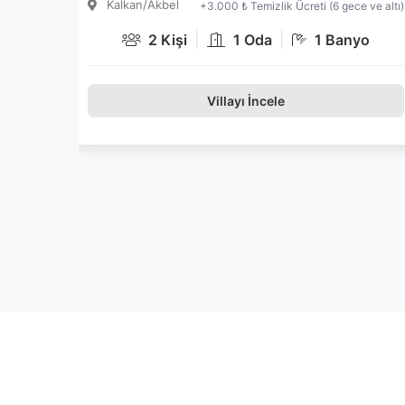
+5.000 ₺ Temizlik Ücreti (6 gece ve altı)
|
|
4 Kişi
2 Oda
2 Banyo
Villayı İncele