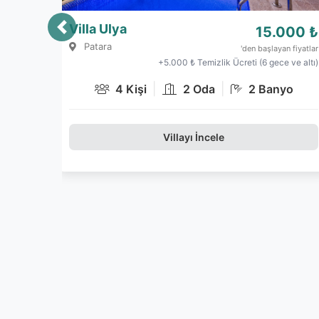
Villa Apelia
13.250 ₺
Çayköy
'den başlayan fiyatlar
+3.500 ₺ Temizlik Ücreti (6 gece ve altı)
|
|
4 Kişi
2 Oda
2 Banyo
Villayı İncele