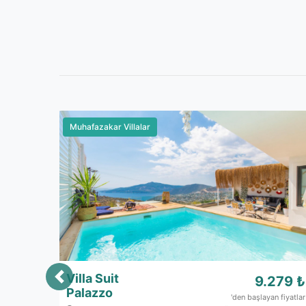
Kış Aylarına Uygun Villalar
Villa Aysa
15.900 ₺
İslamlar
'den başlayan fiyatlar