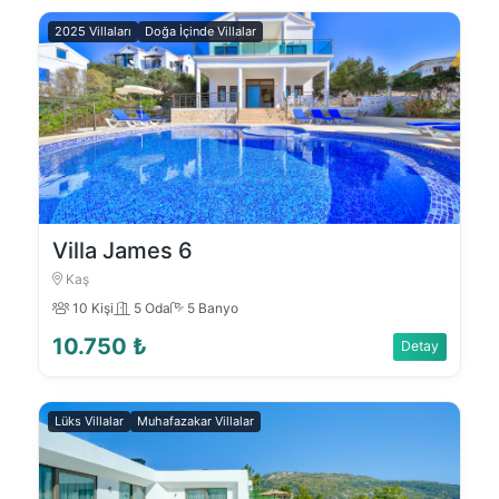
2025 Villaları
Doğa İçinde Villalar
Villa James 6
Kaş
10 Kişi
5 Oda
5 Banyo
10.750 ₺
Detay
Lüks Villalar
Muhafazakar Villalar