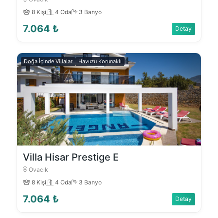
8 Kişi
4 Oda
3 Banyo
7.064 ₺
Detay
Doğa İçinde Villalar
Havuzu Korunaklı
Villa Hisar Prestige E
Ovacık
8 Kişi
4 Oda
3 Banyo
7.064 ₺
Detay