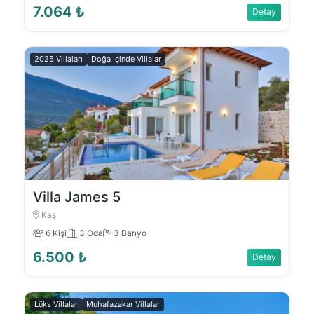
7.064 ₺
Detay
2025 Villaları
Doğa İçinde Villalar
Villa James 5
Kaş
6 Kişi
3 Oda
3 Banyo
6.500 ₺
Detay
Lüks Villalar
Muhafazakar Villalar