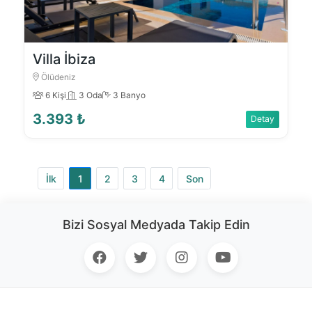
Villa İbiza
Ölüdeniz
6 Kişi
3 Oda
3 Banyo
3.393 ₺
Detay
İlk
1
2
3
4
Son
Bizi Sosyal Medyada Takip Edin