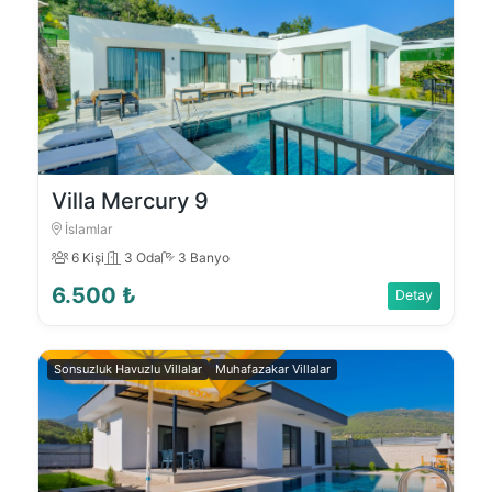
Villa Mercury 9
İslamlar
6 Kişi
3 Oda
3 Banyo
6.500 ₺
Detay
Sonsuzluk Havuzlu Villalar
Muhafazakar Villalar