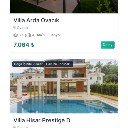
Villa Arda Ovacık
Ovacık
8 Kişi
4 Oda
3 Banyo
7.064 ₺
Detay
Doğa İçinde Villalar
Havuzu Korunaklı
Villa Hisar Prestige D
Ovacık