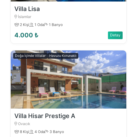
Villa Lisa
İslamlar
2 Kişi
1 Oda
1 Banyo
4.000 ₺
Detay
Doğa İçinde Villalar
Havuzu Korunaklı
Villa Hisar Prestige A
Ovacık
8 Kişi
4 Oda
3 Banyo