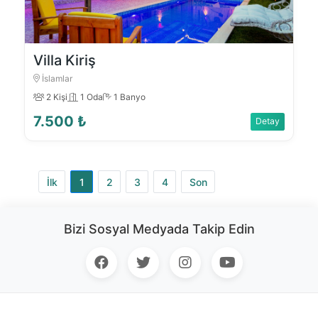
Villa Kiriş
İslamlar
2 Kişi
1 Oda
1 Banyo
7.500 ₺
Detay
İlk
1
2
3
4
Son
Bizi Sosyal Medyada Takip Edin