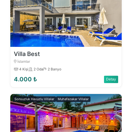
Villa Best
İslamlar
4 Kişi
2 Oda
2 Banyo
4.000 ₺
Detay
Sonsuzluk Havuzlu Villalar
Muhafazakar Villalar