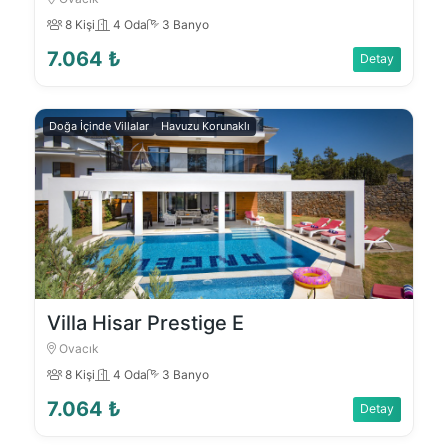
8 Kişi
4 Oda
3 Banyo
7.064 ₺
Detay
Doğa İçinde Villalar
Havuzu Korunaklı
Villa Hisar Prestige E
Ovacık
8 Kişi
4 Oda
3 Banyo
7.064 ₺
Detay