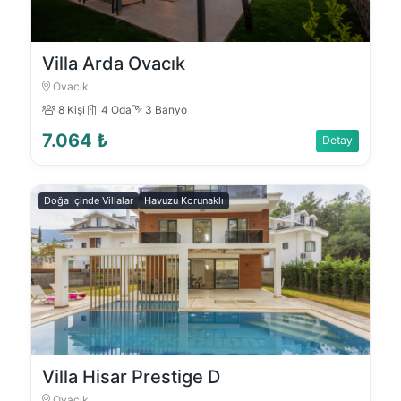
Villa Arda Ovacık
Ovacık
8 Kişi
4 Oda
3 Banyo
7.064 ₺
Detay
Doğa İçinde Villalar
Havuzu Korunaklı
Villa Hisar Prestige D
Ovacık