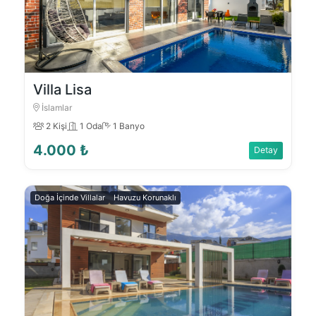
Villa Lisa
İslamlar
2 Kişi
1 Oda
1 Banyo
4.000 ₺
Detay
Doğa İçinde Villalar
Havuzu Korunaklı