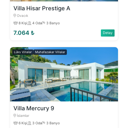
Villa Hisar Prestige A
Ovacık
8 Kişi
4 Oda
3 Banyo
7.064 ₺
Detay
Lüks Villalar
Muhafazakar Villalar
Villa Mercury 9
İslamlar
6 Kişi
3 Oda
3 Banyo