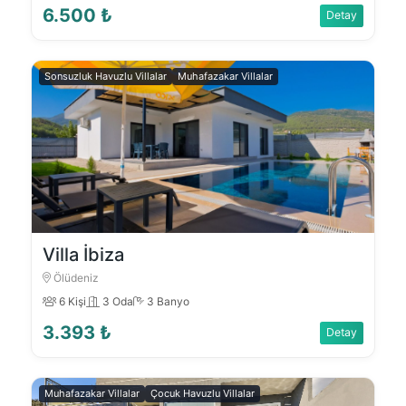
6.500 ₺
Detay
Sonsuzluk Havuzlu Villalar
Muhafazakar Villalar
Villa İbiza
Ölüdeniz
6 Kişi
3 Oda
3 Banyo
3.393 ₺
Detay
Muhafazakar Villalar
Çocuk Havuzlu Villalar