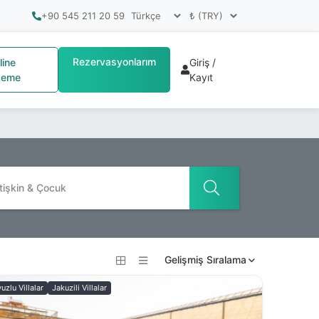
+90 545 211 20 59
Rezervasyonlarım
line
Giriş /
eme
Kayıt
tişkin & Çocuk
Gelişmiş Sıralama
zlu Villalar
Jakuzili Villalar