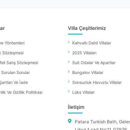
ar
Villa Çeşitlerimiz
e Yöntemleri
Kahvaltı Dahil Villalar
k Sözleşmesi
2025 Villaları
eli Satış Sözleşmesi
Suit Odalar Ve Apartlar
 Sorulan Sorular
Bungalov Villalar
Şartları Ve İade
Sonsuzluk Havuzlu Villalar
ik Ve Gizlilik Politikası
Lüks Villalar
İletişim
Patara Turkish Bath, Gele
Likya 1 cad No:11, 07976