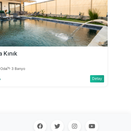
a Kınık
 Oda
3 Banyo
₺
Detay