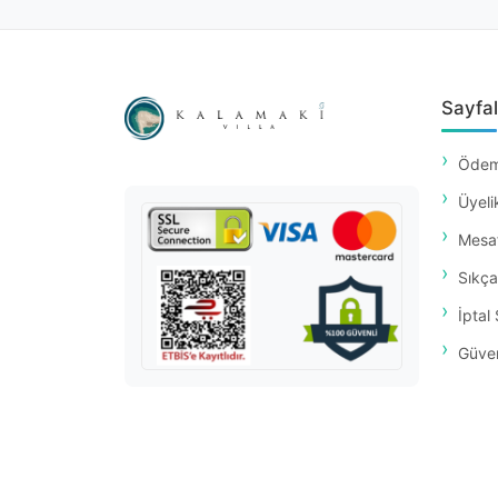
Sayfal
Ödem
Üyeli
Mesaf
Sıkça
İptal 
Güvenl