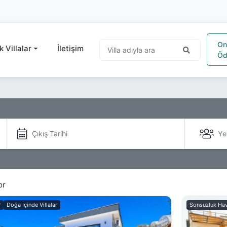
On
k Villalar
İletişim
Öd
Ye
or
r
Doğa İçinde Villalar
Sonsuzluk Havu