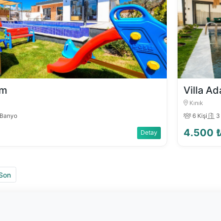
em
Villa Ad
Kınık
Banyo
6 Kişi
3
4.500 
Detay
Son