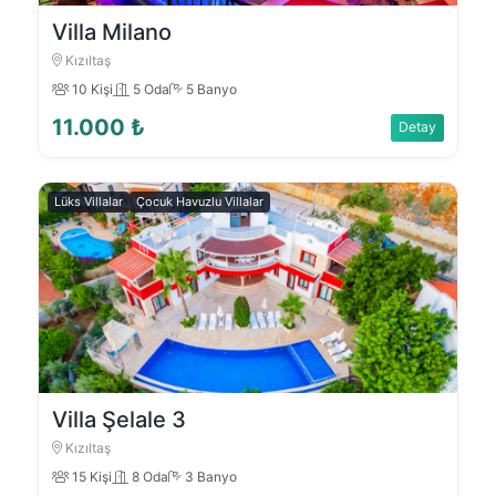
Villa Milano
Kızıltaş
10 Kişi
5 Oda
5 Banyo
11.000 ₺
Detay
Lüks Villalar
Çocuk Havuzlu Villalar
Villa Şelale 3
Kızıltaş
15 Kişi
8 Oda
3 Banyo