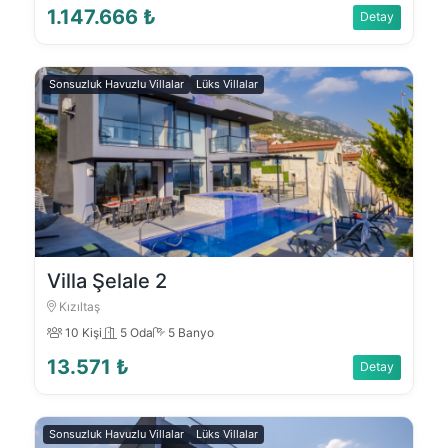
1.147.666 ₺
Detay
Sonsuzluk Havuzlu Villalar
Lüks Villalar
Villa Şelale 2
Kızıltaş
10 Kişi
5 Oda
5 Banyo
13.571 ₺
Detay
Sonsuzluk Havuzlu Villalar
Lüks Villalar