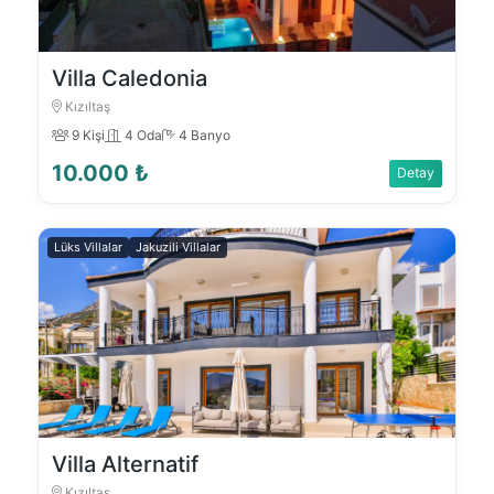
Villa Caledonia
Kızıltaş
9 Kişi
4 Oda
4 Banyo
10.000 ₺
Detay
Lüks Villalar
Jakuzili Villalar
Villa Alternatif
Kızıltaş