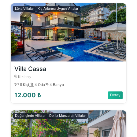
Lüks Villalar
Kış Aylarına Uygun Villalar
Villa Cassa
Kızıltaş
8 Kişi
4 Oda
4 Banyo
12.000 ₺
Detay
Doğa İçinde Villalar
Deniz Manzaralı Villalar