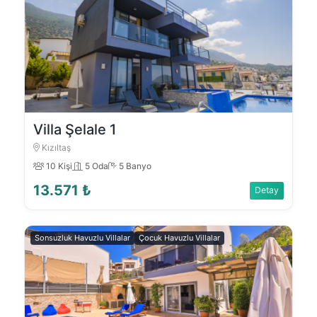
Villa Şelale 1
Kızıltaş
10 Kişi
5 Oda
5 Banyo
13.571 ₺
Detay
Sonsuzluk Havuzlu Villalar
Çocuk Havuzlu Villalar