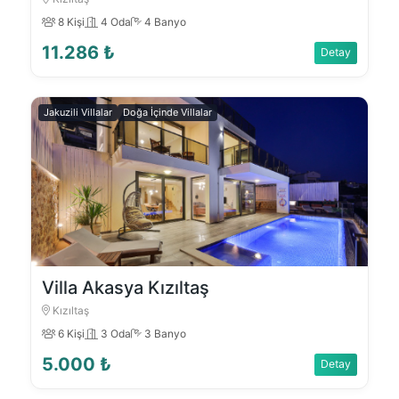
8 Kişi
4 Oda
4 Banyo
11.286 ₺
Detay
Jakuzili Villalar
Doğa İçinde Villalar
Villa Akasya Kızıltaş
Kızıltaş
6 Kişi
3 Oda
3 Banyo
5.000 ₺
Detay