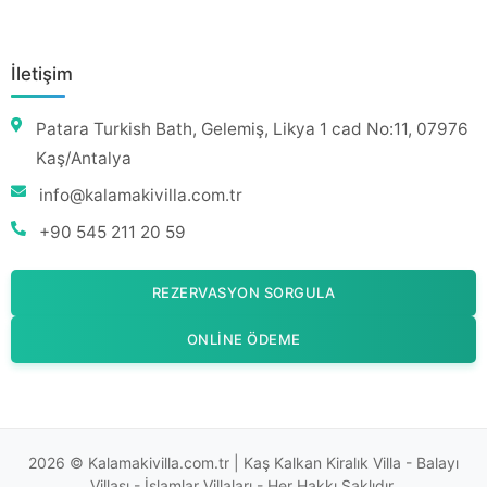
İletişim
Patara Turkish Bath, Gelemiş, Likya 1 cad No:11, 07976
Kaş/Antalya
info@kalamakivilla.com.tr
+90 545 211 20 59
REZERVASYON SORGULA
ONLINE ÖDEME
2026 © Kalamakivilla.com.tr | Kaş Kalkan Kiralık Villa - Balayı
Villası - İslamlar Villaları - Her Hakkı Saklıdır.