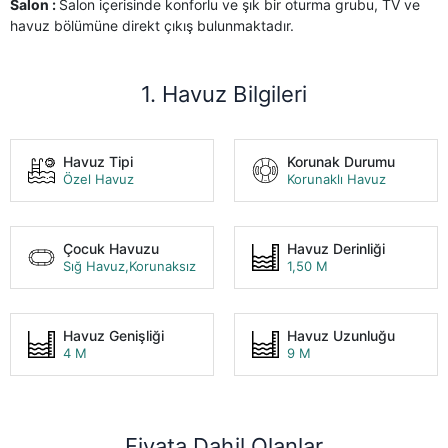
Salon :
Salon içerisinde konforlu ve şık bir oturma grubu, TV ve
havuz bölümüne direkt çıkış bulunmaktadır.
1. Havuz Bilgileri
Havuz Tipi
Korunak Durumu
Özel Havuz
Korunaklı Havuz
Çocuk Havuzu
Havuz Derinliği
Sığ Havuz,Korunaksız
1,50 M
Havuz Genişliği
Havuz Uzunluğu
4 M
9 M
Fiyata Dahil Olanlar