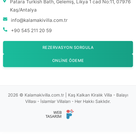
Patara Turkish Bath, Gelemiş, Likya 1 cad No:11, 07976
Kaş/Antalya
info@kalamakivilla.com.tr
+90 545 211 20 59
REZERVASYON SORGULA
ONLINE ÖDEME
2026 © Kalamakivilla.com.tr | Kaş Kalkan Kiralık Villa - Balayı
Villası - İslamlar Villaları - Her Hakkı Saklıdır.