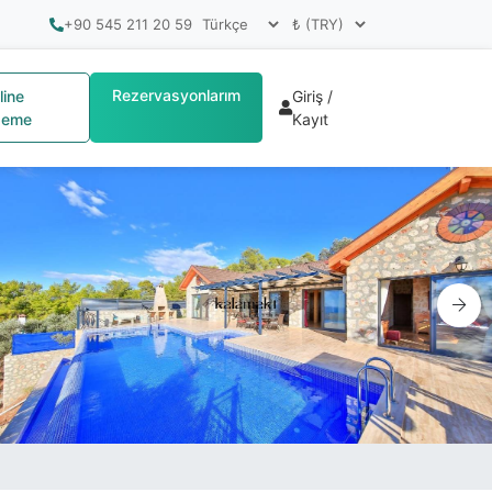
+90 545 211 20 59
Rezervasyonlarım
line
Giriş /
eme
Kayıt