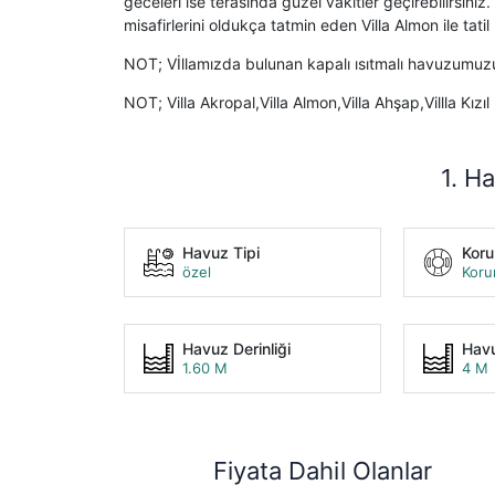
geceleri ise terasında güzel vakitler geçirebilirsin
misafirlerini oldukça tatmin eden Villa Almon ile tatil
NOT; Vİllamızda bulunan kapalı ısıtmalı havuzumuzun
NOT; Villa Akropal,Villa Almon,Villa Ahşap,Villla Kızı
1. Ha
Havuz Tipi
Kor
özel
Koru
Havuz Derinliği
Havu
1.60 M
4 M
Fiyata Dahil Olanlar