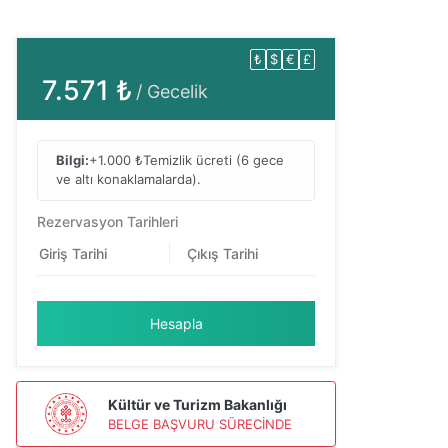
₺
$
€
£
7.571 ₺
/ Gecelik
Bilgi:
+1.000 ₺
Temizlik ücreti (6 gece
ve altı konaklamalarda).
Rezervasyon Tarihleri
Hesapla
Kültür ve Turizm Bakanlığı
BELGE BAŞVURU SÜRECİNDE