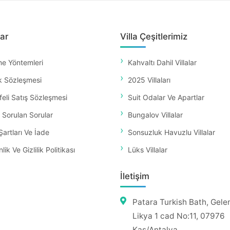
ar
Villa Çeşitlerimiz
e Yöntemleri
Kahvaltı Dahil Villalar
k Sözleşmesi
2025 Villaları
eli Satış Sözleşmesi
Suit Odalar Ve Apartlar
 Sorulan Sorular
Bungalov Villalar
Şartları Ve İade
Sonsuzluk Havuzlu Villalar
ik Ve Gizlilik Politikası
Lüks Villalar
İletişim
Patara Turkish Bath, Gele
Likya 1 cad No:11, 07976
Kaş/Antalya