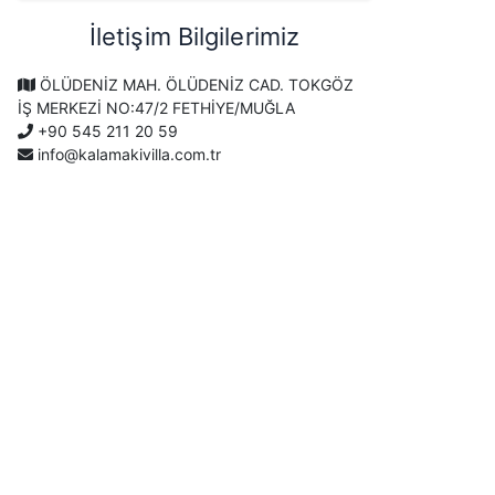
İletişim Bilgilerimiz
ÖLÜDENİZ MAH. ÖLÜDENİZ CAD. TOKGÖZ
İŞ MERKEZİ NO:47/2 FETHİYE/MUĞLA
+90 545 211 20 59
info@kalamakivilla.com.tr