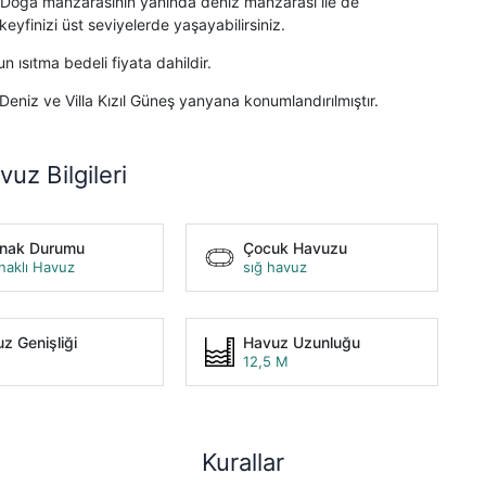
iz. Doğa manzarasının yanında deniz manzarası ile de
 keyfinizi üst seviyelerde yaşayabilirsiniz.
 ısıtma bedeli fiyata dahildir.
l Deniz ve Villa Kızıl Güneş yanyana konumlandırılmıştır.
vuz Bilgileri
unak Durumu
Çocuk Havuzu
naklı Havuz
sığ havuz
z Genişliği
Havuz Uzunluğu
12,5 M
Kurallar