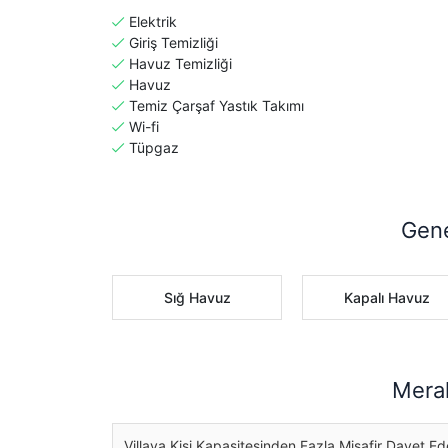
Elektrik
Giriş Temizliği
Havuz Temizliği
Havuz
Temiz Çarşaf Yastık Takımı
Wi-fi
Tüpgaz
Gene
Sığ Havuz
Kapalı Havuz
Merak
Villaya Kişi Kapasitesinden Fazla Misafir Davet Ed