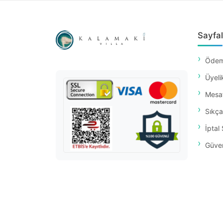
Sayfal
Ödem
Üyeli
Mesaf
Sıkça
İptal 
Güvenl