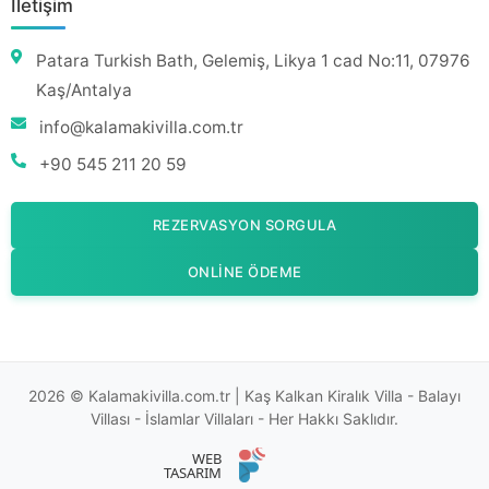
İletişim
Patara Turkish Bath, Gelemiş, Likya 1 cad No:11, 07976
Kaş/Antalya
info@kalamakivilla.com.tr
+90 545 211 20 59
REZERVASYON SORGULA
ONLINE ÖDEME
2026 © Kalamakivilla.com.tr | Kaş Kalkan Kiralık Villa - Balayı
Villası - İslamlar Villaları - Her Hakkı Saklıdır.