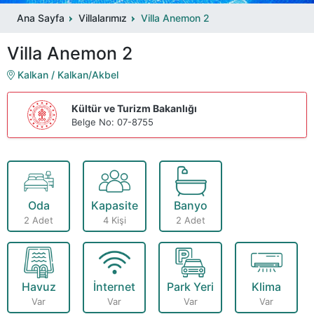
Ana Sayfa
Villalarımız
Villa Anemon 2
Villa Anemon 2
Kalkan / Kalkan/Akbel
Kültür ve Turizm Bakanlığı
Belge No: 07-8755
Oda
Kapasite
Banyo
2 Adet
4 Kişi
2 Adet
Havuz
İnternet
Park Yeri
Klima
Var
Var
Var
Var