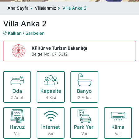
Ana Sayfa
Villalarımız
Villa Anka 2
Villa Anka 2
Kalkan / Sarıbelen
Kültür ve Turizm Bakanlığı
Belge No: 07-5312
Oda
Kapasite
Banyo
2 Adet
4 Kişi
2 Adet
Havuz
İnternet
Park Yeri
Klima
Var
Var
Var
Var