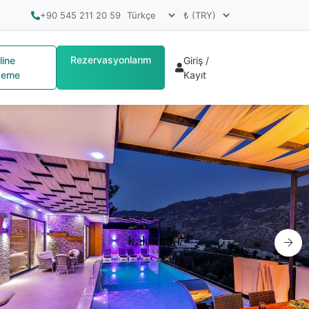
+90 545 211 20 59
Rezervasyonlarım
line
Giriş /
eme
Kayıt