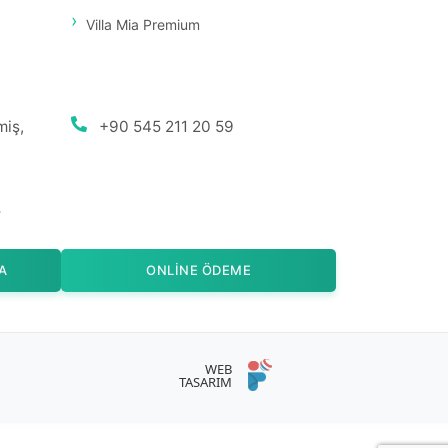
Villa Mia Premium
miş,
+90 545 211 20 59
r
A
ONLINE ÖDEME