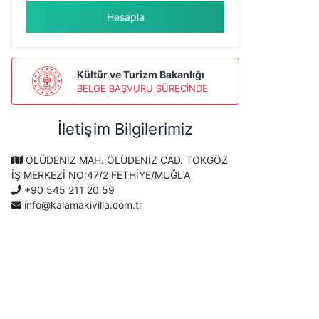
Hesapla
Kültür ve Turizm Bakanlığı
BELGE BAŞVURU SÜRECİNDE
İletişim Bilgilerimiz
ÖLÜDENİZ MAH. ÖLÜDENİZ CAD. TOKGÖZ
İŞ MERKEZİ NO:47/2 FETHİYE/MUĞLA
+90 545 211 20 59
info@kalamakivilla.com.tr