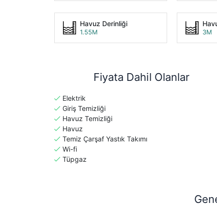
Havuz Derinliği
Havu
1.55M
3M
Fiyata Dahil Olanlar
Elektrik
Giriş Temizliği
Havuz Temizliği
Havuz
Temiz Çarşaf Yastık Takımı
Wi-fi
Tüpgaz
Gene