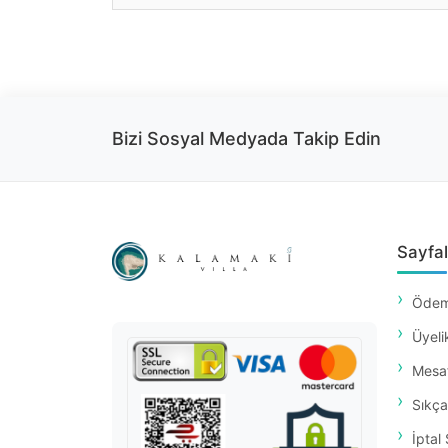
Bizi Sosyal Medyada Takip Edin
Sayfal
Ödem
Üyeli
Mesaf
Sıkça
İptal 