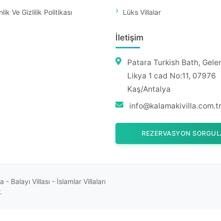
ik Ve Gizlilik Politikası
Lüks Villalar
İletişim
Patara Turkish Bath, Gele
Likya 1 cad No:11, 07976
Kaş/Antalya
info@kalamakivilla.com.t
REZERVASYON SORGUL
 Balayı Villası - İslamlar Villaları
.