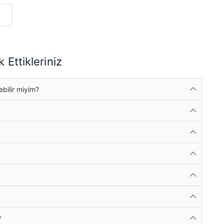
 Ettikleriniz
ebilir miyim?
?