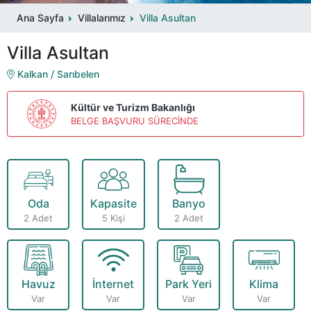
Ana Sayfa
Villalarımız
Villa Asultan
Villa Asultan
Kalkan / Sarıbelen
Kültür ve Turizm Bakanlığı
BELGE BAŞVURU SÜRECİNDE
Oda
Kapasite
Banyo
2 Adet
5 Kişi
2 Adet
Havuz
İnternet
Park Yeri
Klima
Var
Var
Var
Var