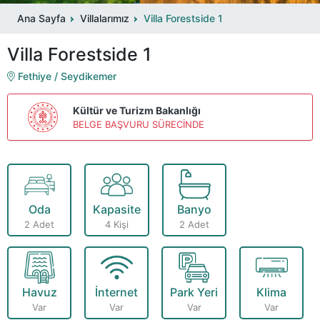
Ana Sayfa
Villalarımız
Villa Forestside 1
Villa Forestside 1
Fethiye / Seydikemer
Kültür ve Turizm Bakanlığı
BELGE BAŞVURU SÜRECİNDE
Oda
Kapasite
Banyo
2 Adet
4 Kişi
2 Adet
Havuz
İnternet
Park Yeri
Klima
Var
Var
Var
Var