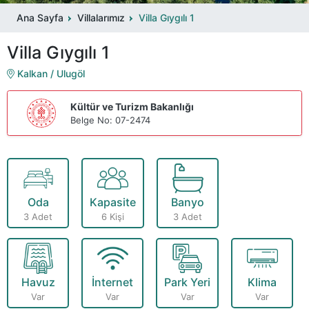
Ana Sayfa
Villalarımız
Villa Gıygılı 1
Villa Gıygılı 1
Kalkan / Ulugöl
Kültür ve Turizm Bakanlığı
Belge No: 07-2474
Oda
Kapasite
Banyo
3 Adet
6 Kişi
3 Adet
Havuz
İnternet
Park Yeri
Klima
Var
Var
Var
Var