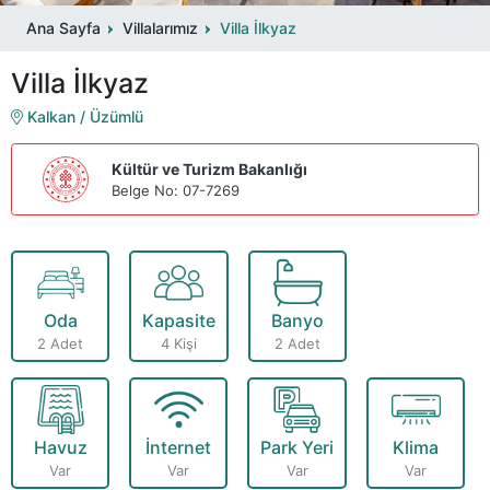
Ana Sayfa
Villalarımız
Villa İlkyaz
Villa İlkyaz
Kalkan / Üzümlü
Kültür ve Turizm Bakanlığı
Belge No: 07-7269
Oda
Kapasite
Banyo
2 Adet
4 Kişi
2 Adet
Havuz
İnternet
Park Yeri
Klima
Var
Var
Var
Var