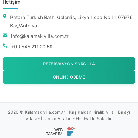
İletişim
Patara Turkish Bath, Gelemiş, Likya 1 cad No:11, 07976
Kaş/Antalya
info@kalamakivilla.com.tr
+90 545 211 20 59
REZERVASYON SORGULA
ONLINE ÖDEME
2026 © Kalamakivilla.com.tr | Kaş Kalkan Kiralık Villa - Balayı
Villası - İslamlar Villaları - Her Hakkı Saklıdır.