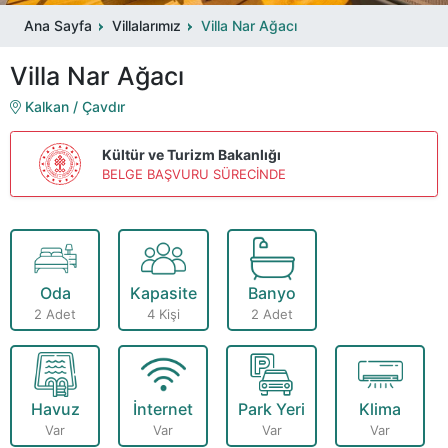
Ana Sayfa
Villalarımız
Villa Nar Ağacı
Villa Nar Ağacı
Kalkan / Çavdır
Kültür ve Turizm Bakanlığı
BELGE BAŞVURU SÜRECİNDE
Oda
Kapasite
Banyo
2 Adet
4 Kişi
2 Adet
Havuz
İnternet
Park Yeri
Klima
Var
Var
Var
Var