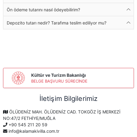
Ön ödeme tutarını nasıl ödeyebilirim?
Depozito tutarı nedir? Tarafıma teslim ediliyor mu?
Kültür ve Turizm Bakanlığı
BELGE BAŞVURU SÜRECİNDE
İletişim Bilgilerimiz
ÖLÜDENİZ MAH. ÖLÜDENİZ CAD. TOKGÖZ İŞ MERKEZİ
NO:47/2 FETHİYE/MUĞLA
+90 545 211 20 59
info@kalamakivilla.com.tr