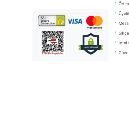
Ödem
Üyeli
Mesaf
Sıkça
İptal 
Güvenl