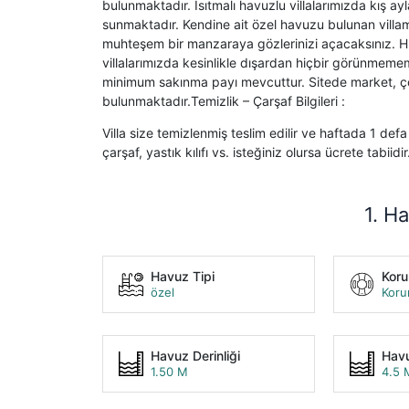
bulunmaktadır. Isıtmalı havuzlu villalarımızda kış ayl
sunmaktadır. Kendine ait özel havuzu bulunan vill
muhteşem bir manzaraya gözlerinizi açacaksınız. Hu
villalarımızda kesinlikle dışardan hiçbir görünmem
minimum sakınma payı mevcuttur. Sitede market, ço
bulunmaktadır.Temizlik – Çarşaf Bilgileri :
Villa size temizlenmiş teslim edilir ve haftada 1 defa 
çarşaf, yastık kılıfı vs. isteğiniz olursa ücrete tabiidir
1. Ha
Havuz Tipi
Kor
özel
Koru
Havuz Derinliği
Havu
1.50 M
4.5 