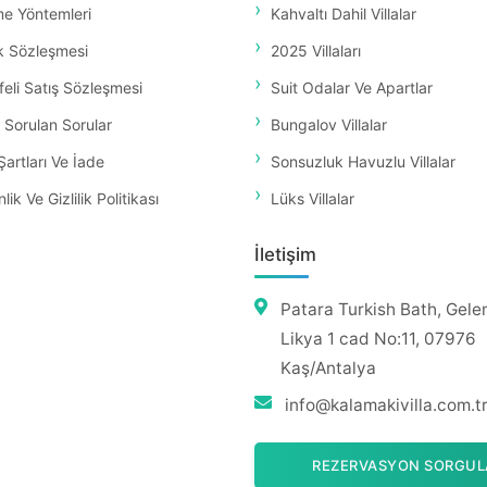
e Yöntemleri
Kahvaltı Dahil Villalar
k Sözleşmesi
2025 Villaları
eli Satış Sözleşmesi
Suit Odalar Ve Apartlar
 Sorulan Sorular
Bungalov Villalar
Şartları Ve İade
Sonsuzluk Havuzlu Villalar
ik Ve Gizlilik Politikası
Lüks Villalar
İletişim
Patara Turkish Bath, Gele
Likya 1 cad No:11, 07976
Kaş/Antalya
info@kalamakivilla.com.t
REZERVASYON SORGUL