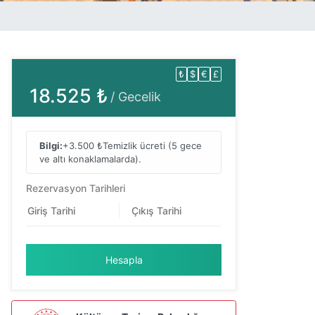
₺
$
€
£
18.525 ₺
/ Gecelik
Bilgi:
+3.500 ₺
Temizlik ücreti (5 gece
ve altı konaklamalarda).
Rezervasyon Tarihleri
Hesapla