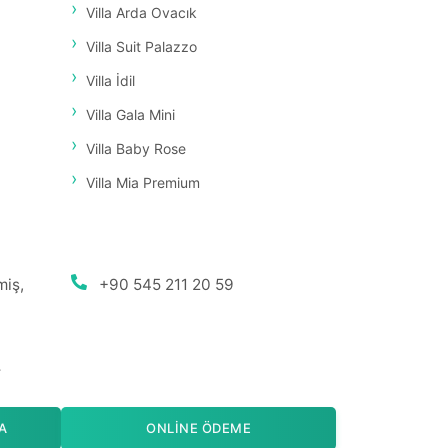
Villa Arda Ovacık
Villa Suit Palazzo
Villa İdil
Villa Gala Mini
Villa Baby Rose
Villa Mia Premium
miş,
+90 545 211 20 59
r
A
ONLINE ÖDEME