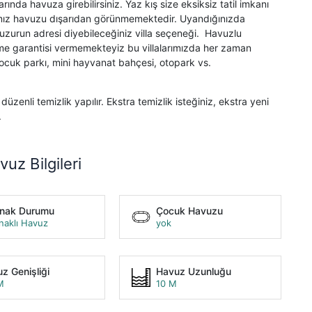
arında havuza girebilirsiniz. Yaz kış size eksiksiz tatil imkanı
amız havuzu dışarıdan görünmemektedir. Uyandığınızda
zurun adresi diyebileceğiniz villa seçeneği. Havuzlu
eme garantisi vermemekteyiz bu villalarımızda her zaman
cuk parkı, mini hayvanat bahçesi, otopark vs.
düzenli temizlik yapılır. Ekstra temizlik isteğiniz, ekstra yeni
.
vuz Bilgileri
unak Durumu
Çocuk Havuzu
naklı Havuz
yok
z Genişliği
Havuz Uzunluğu
M
10 M