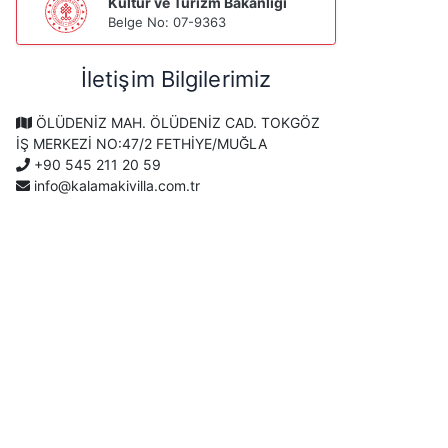
Kültür ve Turizm Bakanlığı
Belge No: 07-9363
İletişim Bilgilerimiz
ÖLÜDENİZ MAH. ÖLÜDENİZ CAD. TOKGÖZ
İŞ MERKEZİ NO:47/2 FETHİYE/MUĞLA
+90 545 211 20 59
info@kalamakivilla.com.tr