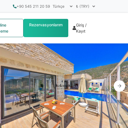
+90 545 211 20 59
Rezervasyonlarım
line
Giriş /
eme
Kayıt