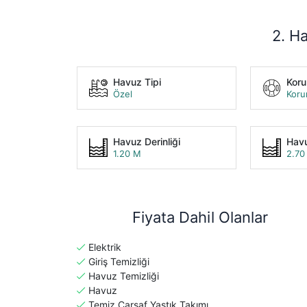
2. Ha
Havuz Tipi
Kor
Özel
Koru
Havuz Derinliği
Havu
1.20 M
2.70
Fiyata Dahil Olanlar
Elektrik
Giriş Temizliği
Havuz Temizliği
Havuz
Temiz Çarşaf Yastık Takımı