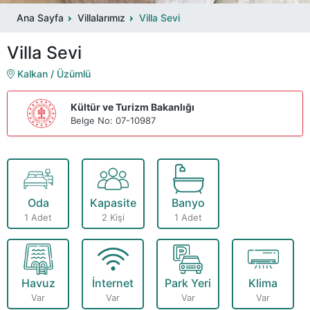
Ana Sayfa
Villalarımız
Villa Sevi
Villa Sevi
Kalkan / Üzümlü
Kültür ve Turizm Bakanlığı
Belge No: 07-10987
Oda
Kapasite
Banyo
1 Adet
2 Kişi
1 Adet
Havuz
İnternet
Park Yeri
Klima
Var
Var
Var
Var