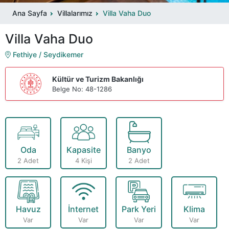
Ana Sayfa
Villalarımız
Villa Vaha Duo
Villa Vaha Duo
Fethiye / Seydikemer
Kültür ve Turizm Bakanlığı
Belge No: 48-1286
Oda
Kapasite
Banyo
2 Adet
4 Kişi
2 Adet
Havuz
İnternet
Park Yeri
Klima
Var
Var
Var
Var